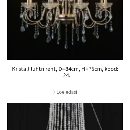
Kristall lühtri rent, D=84cm, H=75cm, kood:
L24.
Loe edasi