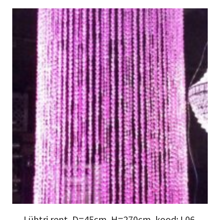
Lühtri rent, D=45cm, H=270cm, kood: L06.