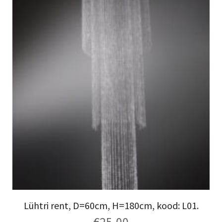
Lühtri rent, D=60cm, H=180cm, kood: L01.
€
25.00