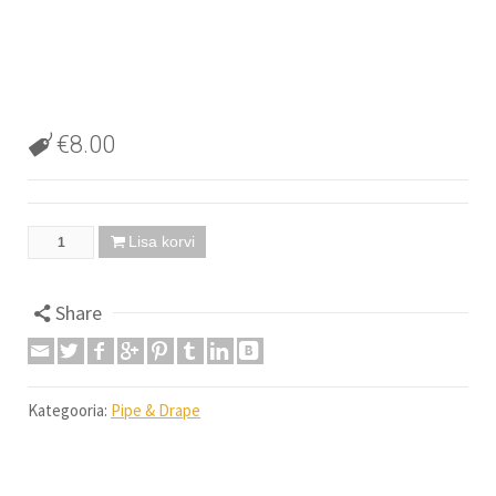
€
8.00
Lisa korvi
Pipe & Drape, Wentex, horisontaal, 180-300cm, 3,12kg, 
Share
Kategooria:
Pipe & Drape